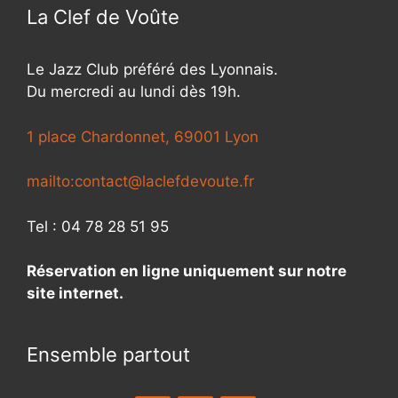
e
La Clef de Voûte
n
t
Le Jazz Club préféré des Lyonnais.
s
Du mercredi au lundi dès 19h.
1 place Chardonnet, 69001 Lyon
mailto:contact@laclefdevoute.fr
Tel : 04 78 28 51 95
Réservation en ligne uniquement sur notre
site internet.
Ensemble partout