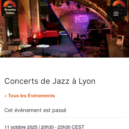
Aller
au
contenu
menu
Concerts de Jazz à Lyon
« Tous les Évènements
Cet évènement est passé
11 octobre 2025 | 20h30
-
23h30
CEST