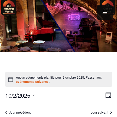
Aller
au
contenu
menu
Aucun évènements planifié pour 2 octobre 2025. Passer aux
évènements suivants
.
N
N
10/2/2025
J
a
a
S
o
v
u
é
v
Jour précédent
Jour suivant
r
i
l