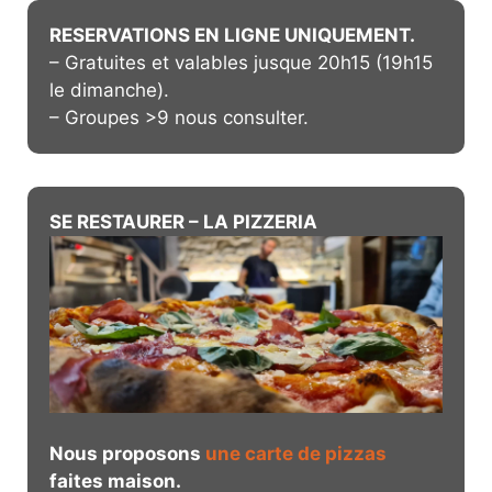
u
.
e
RESERVATIONS EN LIGNE UNIQUEMENT.
l
m
– Gratuites et valables jusque 20h15 (19h15
t
e
le dimanche).
a
n
– Groupes >9 nous consulter.
t
t
i
o
SE RESTAURER – LA PIZZERIA
n
s
Nous proposons
une carte de pizzas
faites maison.