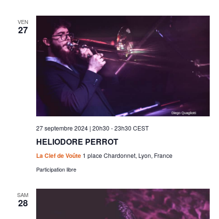
VEN
27
27 septembre 2024 | 20h30
-
23h30
CEST
HELIODORE PERROT
La Clef de Voûte
1 place Chardonnet, Lyon, France
Participation libre
SAM
28