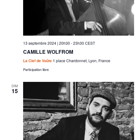
13 septembre 2024 | 20h30
-
23h30
CEST
CAMILLE WOLFROM
La Clef de Voûte
1 place Chardonnet, Lyon, France
Participation libre
DIM
15