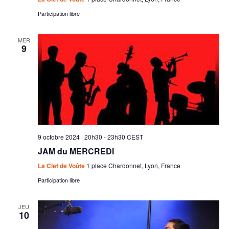
Participation libre
MER
9
9 octobre 2024 | 20h30
-
23h30
CEST
JAM du MERCREDI
La Clef de Voûte
1 place Chardonnet, Lyon, France
Participation libre
JEU
10