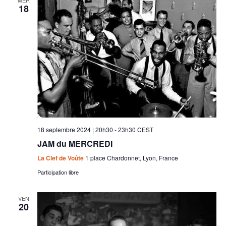
MER
18
18 septembre 2024 | 20h30
-
23h30
CEST
JAM du MERCREDI
La Clef de Voûte
1 place Chardonnet, Lyon, France
Participation libre
VEN
20