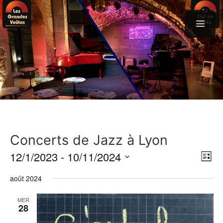
Aller
au
contenu
menu
Concerts de Jazz à Lyon
N
N
12/1/2023
 - 
10/11/2024
L
a
a
S
i
août 2024
v
s
é
v
t
i
l
MER
i
e
28
g
e
g