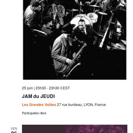
25 juin | 20h30
-
23h30
CEST
JAM du JEUDI
Les Grandes Voûtes
27 rue burdeau, LYON, France
Participation libre
VEN