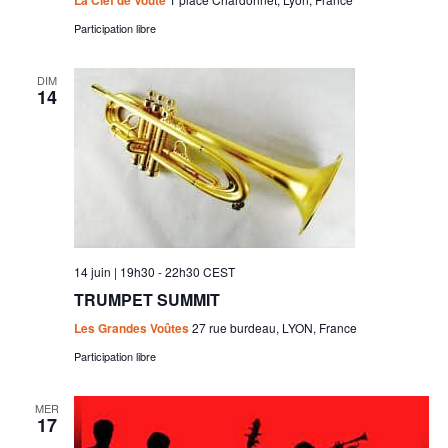
La Clef de Voûte
Participation libre
DIM
14
14 juin | 19h30
-
22h30
CEST
TRUMPET SUMMIT
Les Grandes Voûtes
27 rue burdeau, LYON, France
Participation libre
MER
17