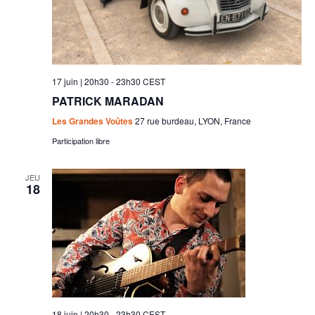
17 juin | 20h30
-
23h30
CEST
PATRICK MARADAN
Les Grandes Voûtes
27 rue burdeau, LYON, France
Participation libre
JEU
18
18 juin | 20h30
-
23h30
CEST