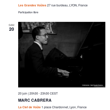
Les Grandes Voûtes
27 rue burdeau, LYON, France
Participation libre
SAM
20
20 juin | 20h30
-
23h30
CEST
MARC CABRERA
La Clef de Voûte
1 place Chardonnet, Lyon, France