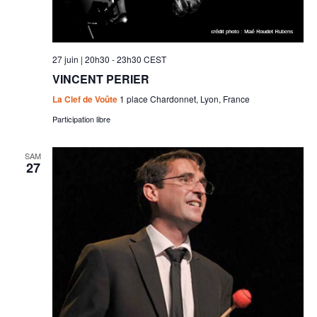
27 juin | 20h30
-
23h30
CEST
VINCENT PERIER
La Clef de Voûte
1 place Chardonnet, Lyon, France
Participation libre
SAM
27