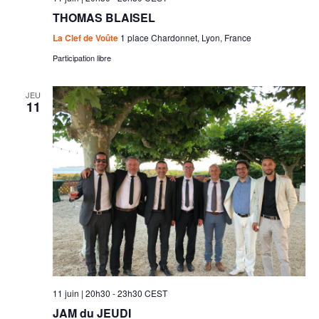
THOMAS BLAISEL
La Clef de Voûte
1 place Chardonnet, Lyon, France
Participation libre
JEU
11
11 juin | 20h30
-
23h30
CEST
JAM du JEUDI