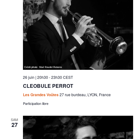
26 juin | 20h30
-
23h30
CEST
CLEOBULE PERROT
Les Grandes Voûtes
27 rue burdeau, LYON, France
Participation libre
SAM
27