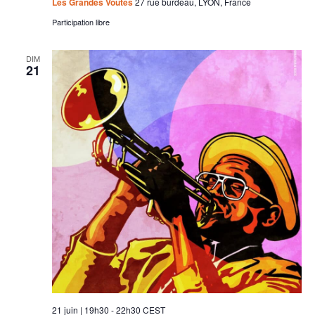
Les Grandes Voûtes
27 rue burdeau, LYON, France
Participation libre
DIM
21
21 juin | 19h30
-
22h30
CEST