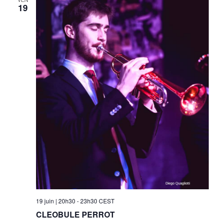
19
19 juin | 20h30
-
23h30
CEST
CLEOBULE PERROT