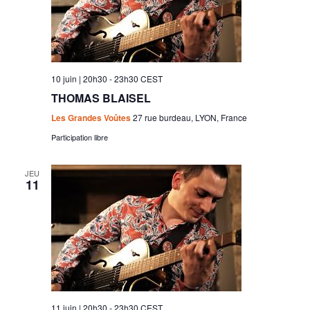
m
t
e
a
n
t
t
10 juin | 20h30
-
23h30
CEST
i
THOMAS BLAISEL
o
Les Grandes Voûtes
27 rue burdeau, LYON, France
n
Participation libre
s
JEU
11
11 juin | 20h30
-
23h30
CEST