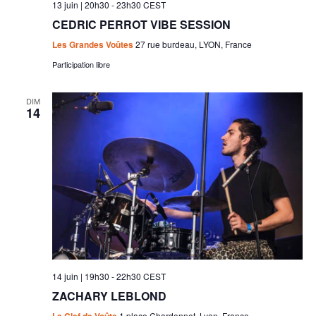
13 juin | 20h30
-
23h30
CEST
CEDRIC PERROT VIBE SESSION
Les Grandes Voûtes
27 rue burdeau, LYON, France
Participation libre
DIM
14
14 juin | 19h30
-
22h30
CEST
ZACHARY LEBLOND
1 place Chardonnet, Lyon, France