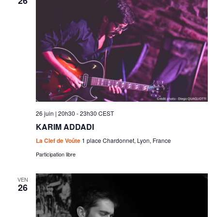
26
26 juin | 20h30
-
23h30
CEST
KARIM ADDADI
La Clef de Voûte
1 place Chardonnet, Lyon, France
Participation libre
VEN
26