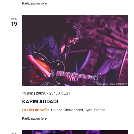
Participation libre
VEN
19
19 juin | 20h30
-
23h30
CEST
KARIM ADDADI
La Clef de Voûte
1 place Chardonnet, Lyon, France
Participation libre
VEN