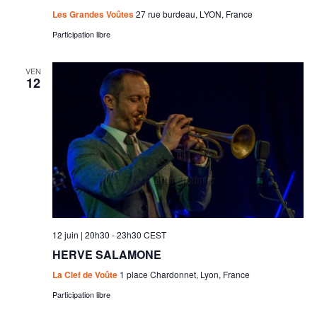
Les Grandes Voûtes
27 rue burdeau, LYON, France
Participation libre
VEN
12
12 juin | 20h30
-
23h30
CEST
HERVE SALAMONE
La Clef de Voûte
1 place Chardonnet, Lyon, France
Participation libre