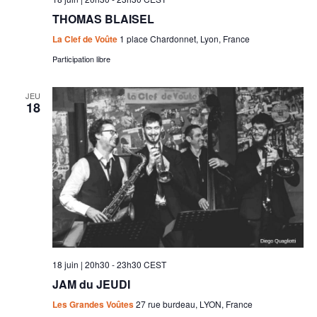
THOMAS BLAISEL
La Clef de Voûte
1 place Chardonnet, Lyon, France
Participation libre
JEU
18
18 juin | 20h30
-
23h30
CEST
JAM du JEUDI
Les Grandes Voûtes
27 rue burdeau, LYON, France