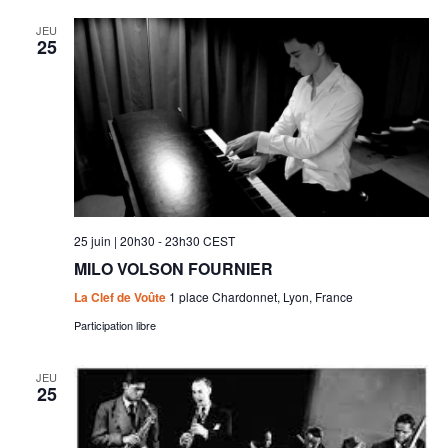
JEU
25
25 juin | 20h30
-
23h30
CEST
MILO VOLSON FOURNIER
La Clef de Voûte
1 place Chardonnet, Lyon, France
Participation libre
JEU
25