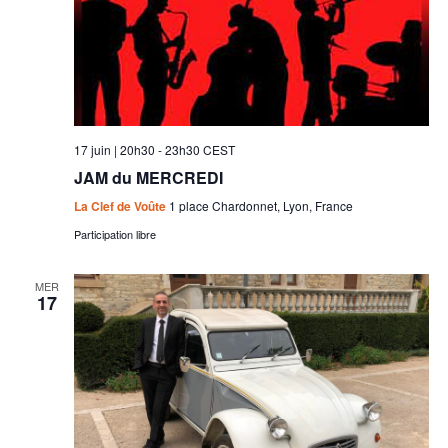
17 juin | 20h30
-
23h30
CEST
JAM du MERCREDI
La Clef de Voûte
1 place Chardonnet, Lyon, France
Participation libre
MER
17