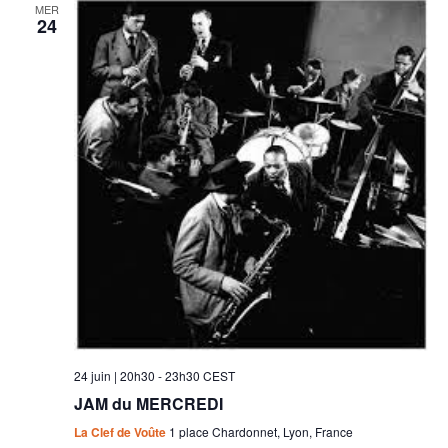
MER
24
24 juin | 20h30
-
23h30
CEST
JAM du MERCREDI
La Clef de Voûte
1 place Chardonnet, Lyon, France