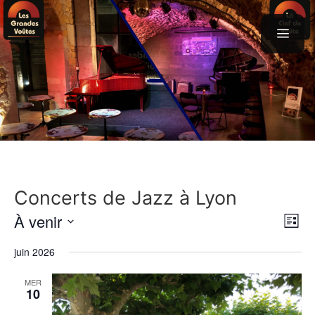
Aller
au
contenu
menu
Concerts de Jazz à Lyon
N
N
À venir
L
a
a
S
i
juin 2026
v
s
é
v
t
i
l
MER
i
e
10
g
e
g