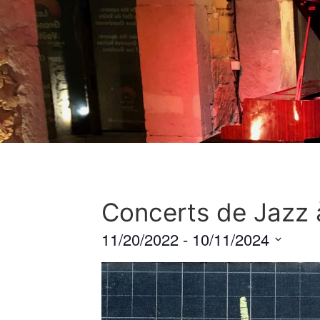
Aller
au
contenu
Concerts de Jazz 
11/20/2022
 - 
10/11/2024
S
e
l
e