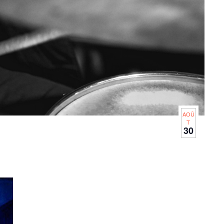
AOÛ
T
30