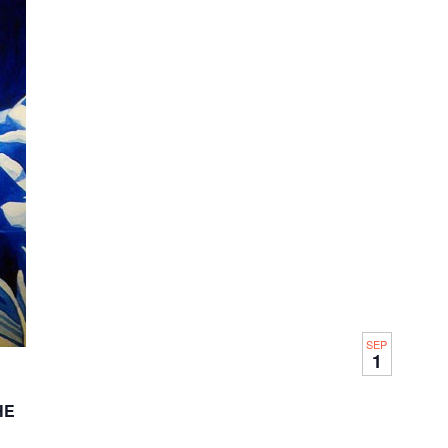
SEP
1
HE